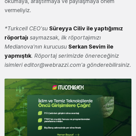
okumaya, araştırmaya ve paylaşmaya önem
vermeliyiz.
*Turkcell CEO'su
Süreyya Ciliv ile yaptığımız
röportajı
saymazsak, ilk röportajımızı
Medianova'nın kurucusu
Serkan Sevim ile
yapmıştık
. Röportaj serimizde önereceğiniz
isimleri
editor@webrazzi.com
'a gönderebilirsiniz.