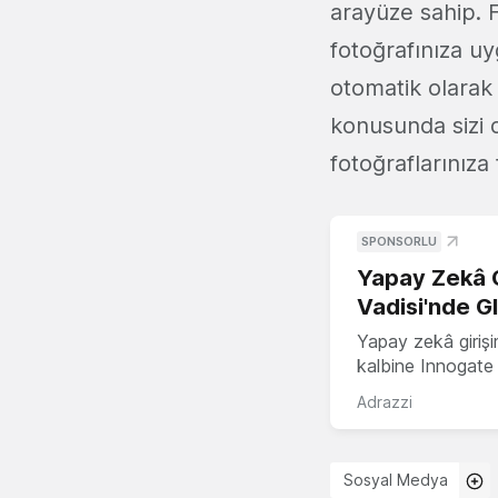
arayüze sahip. 
fotoğrafınıza u
otomatik olarak s
konusunda sizi
fotoğraflarınız
SPONSORLU
Yapay Zekâ G
Vadisi'nde G
Yapay zekâ girişi
kalbine Innogate i
Adrazzi
Sosyal Medya