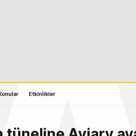
Konular
Etkinlikler
tüneline Aviary ay