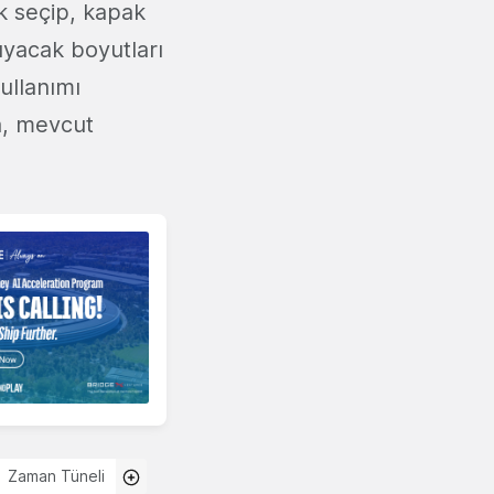
k seçip, kapak
uyacak boyutları
kullanımı
a, mevcut
Zaman Tüneli