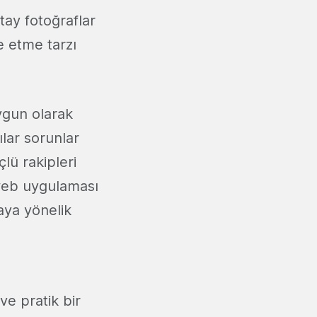
tay fotoğraflar
de etme tarzı
uygun olarak
ılar sorunlar
lü rakipleri
web uygulaması
aya yönelik
ve pratik bir