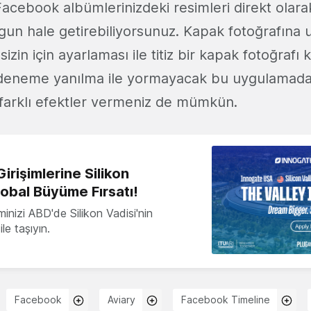
Facebook albümlerinizdeki resimleri direkt olara
ygun hale getirebiliyorsunuz. Kapak fotoğrafına 
izin için ayarlaması ile titiz bir kapak fotoğrafı 
 deneme yanılma ile yormayacak bu uygulamad
a farklı efektler vermeniz de mümkün.
irişimlerine Silikon
lobal Büyüme Fırsatı!
minizi ABD'de Silikon Vadisi'nin
le taşıyın.
Facebook
Aviary
Facebook Timeline