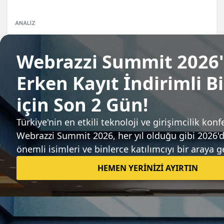
ANALIZ
comScore'a Göre Türkiye'nin Kasım
Ayındaki En Popüler Siteleri
Arda Kutsal
Sıradaki haber