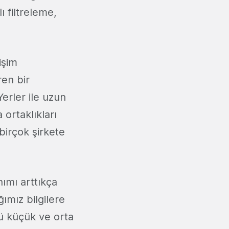
 filtreleme,
işim
ren bir
erler ile uzun
 ortaklıkları
irçok şirkete
ımı arttıkça
ımız bilgilere
 küçük ve orta