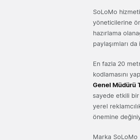
SoLoMo hizmeti 
yöneticilerine ön
hazırlama olanağ
paylaşımları da
En fazla 20 metr
kodlamasını yap
Genel Müdürü 
sayede etkili bi
yerel reklamcıl
önemine değiniy
Marka SoLoMo h