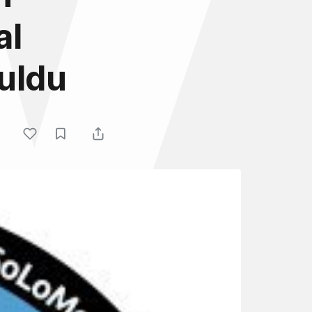
al
uldu