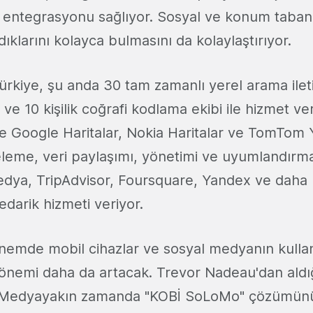
I entegrasyonu sağlıyor. Sosyal ve konum tabanlı
dıklarını kolayca bulmasını da kolaylaştırıyor.
rkiye, şu anda 30 tam zamanlı yerel arama ilet
 ve 10 kişilik coğrafi kodlama ekibi ile hizmet ve
de Google Haritalar, Nokia Haritalar ve TomTom Y
teleme, veri paylaşımı, yönetimi ve uyumlandırma
dya, TripAdvisor, Foursquare, Yandex ve daha b
tedarik hizmeti veriyor.
mde mobil cihazlar ve sosyal medyanın kullan
önemi daha da artacak. Trevor Nadeau'dan aldığ
 Medyayakın zamanda "KOBİ SoLoMo" çözümünü