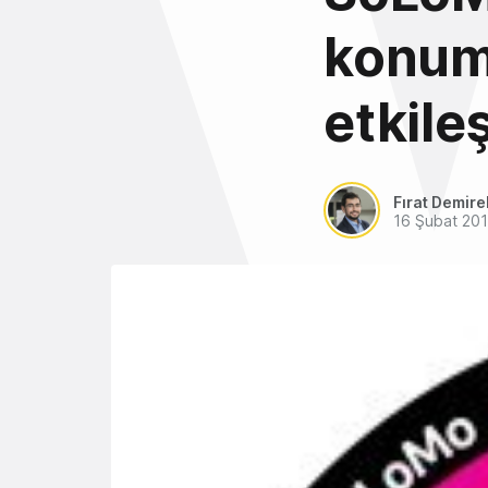
konum 
etkile
Fırat Demire
16 Şubat 20