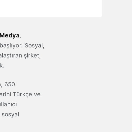
 Medya
,
başlıyor. Sosyal,
laştıran şirket,
k.
a, 650
erini Türkçe ve
llanıcı
 sosyal