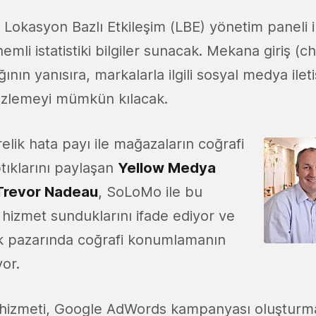
Lokasyon Bazlı Etkileşim (LBE) yönetim paneli 
emli istatistiki bilgiler sunacak. Mekana giriş (che
ının yanısıra, markalarla ilgili sosyal medya ileti
 izlemeyi mümkün kılacak.
elik hata payı ile mağazaların coğrafi
tıklarını paylaşan
Yellow Medya
Trevor Nadeau
, SoLoMo ile bu
r hizmet sunduklarını ifade ediyor ve
ık pazarında coğrafi konumlamanın
or.
izmeti, Google AdWords kampanyası oluşturma