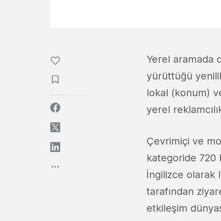
Yerel aramada d
yürüttüğü yenili
lokal (konum) v
yerel reklamcılı
Çevrimiçi ve mo
kategoride 720 b
İngilizce olarak 
tarafından ziyar
etkileşim dünyas