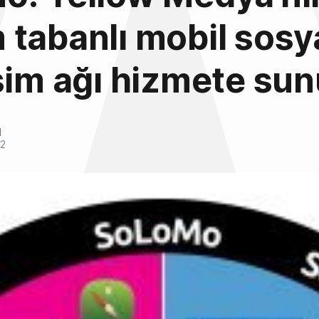
tabanlı mobil sosy
şim ağı hizmete sun
l
12