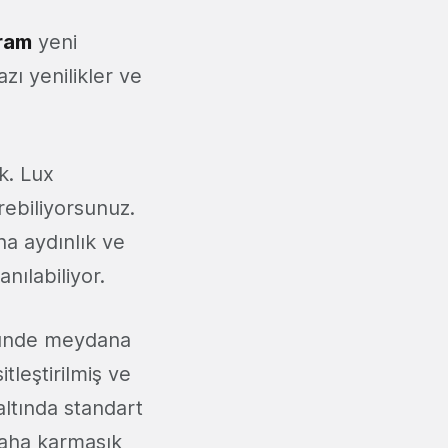
ram
yeni
zı yenilikler ve
ik. Lux
rebiliyorsunuz.
ha aydınlık ve
anılabiliyor.
üzünde meydana
tleştirilmiş ve
altında standart
 daha karmaşık