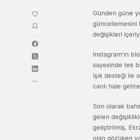
Günden güne yıl
güncellemesini 
değişikleri içeriy
Instagram'ın bl
sayesinde tek bi
Işık desteği ile
canlı hale getiren
Son olarak bahs
gelen değişiklik
geliştirilmiş. E
olan gözüken yaz