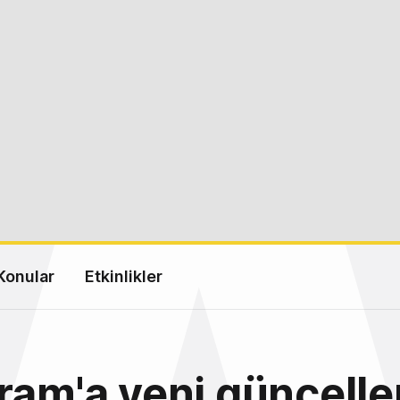
Konular
Etkinlikler
ram'a yeni güncell