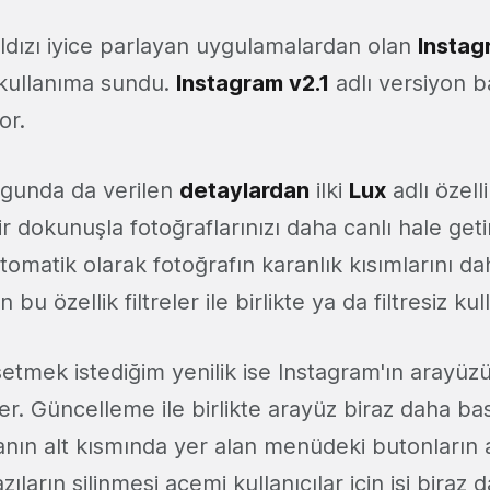
dızı iyice parlayan uygulamalardan olan
Instag
kullanıma sundu.
Instagram v2.1
adlı versiyon ba
or.
ogunda da verilen
detaylardan
ilki
Lux
adlı özell
r dokunuşla fotoğraflarınızı daha canlı hale geti
 otomatik olarak fotoğrafın karanlık kısımlarını da
 bu özellik filtreler ile birlikte ya da filtresiz kull
etmek istediğim yenilik ise Instagram'ın aray
ler. Güncelleme ile birlikte arayüz biraz daha basi
kranın alt kısmında yer alan menüdeki butonların 
ıların silinmesi acemi kullanıcılar için işi biraz