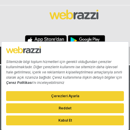
Hakkında
Yazarlar
Katkıda Bulun
Reklam
Girişiminizi Tanıtın
İletişim
Çerez Tercihleri
Gizlilik Politikası