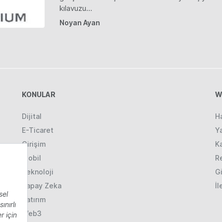
kılavuzu…
Noyan Ayan
KONULAR
W
Dijital
H
E-Ticaret
Ya
Girişim
K
Mobil
R
Teknoloji
Gi
Yapay Zeka
İl
Yatırım
Web3