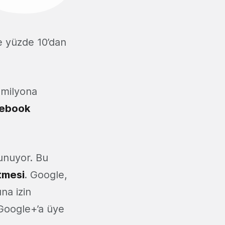
te yüzde 10’dan
 milyona
ebook
unuyor. Bu
itmesi
. Google,
na izin
 Google+’a üye