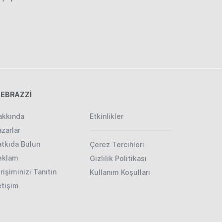
EBRAZZİ
akkında
Etkinlikler
zarlar
atkıda Bulun
Çerez Tercihleri
eklam
Gizlilik Politikası
rişiminizi Tanıtın
Kullanım Koşulları
etişim