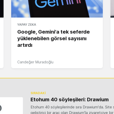
YAPAY ZEKA
Google, Gemini'a tek seferde
yüklenebilen görsel sayısını
artırdı
Candeğer Muradoğlu
SIRADAKİ
Etohum 40 söyleşileri: Drawium
Etohum 40 söyleşilerinde sıra Drawium'da. Site sa
geliştirici bir araç olan Drawium'la ziyaretçiye bir