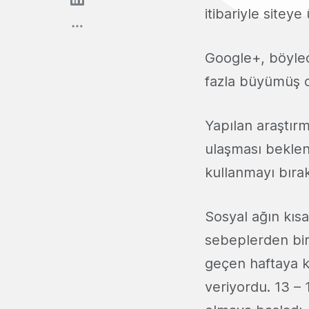
itibariyle sitey
Google+, böylece
fazla büyümüş o
Yapılan araştır
ulaşması bekleni
kullanmayı bırak
Sosyal ağın kı
sebeplerden bir
geçen haftaya k
veriyordu. 13 – 