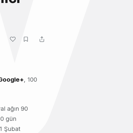
Google+
, 100
al ağın 90
 20 gün
 1 Şubat