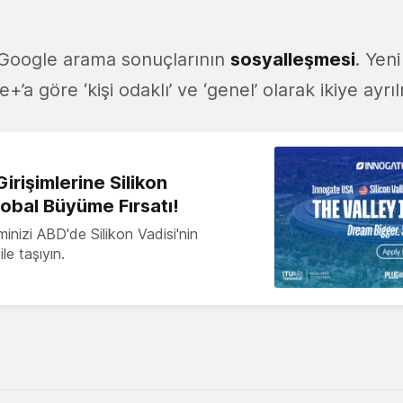
 Google arama sonuçlarının
sosyalleşmesi
. Yen
’a göre ‘kişi odaklı’ ve ‘genel’ olarak ikiye ayrıl
irişimlerine Silikon
lobal Büyüme Fırsatı!
minizi ABD'de Silikon Vadisi'nin
le taşıyın.