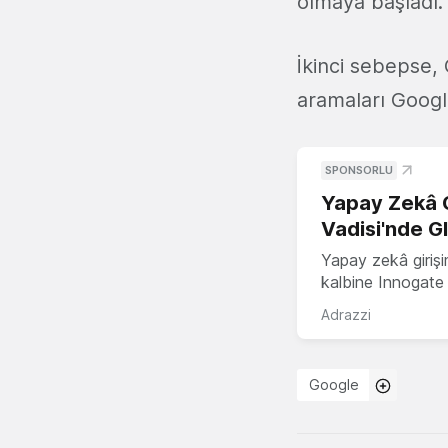
olmaya başladı.
İkinci sebepse,
aramaları Google+
SPONSORLU
Yapay Zekâ G
Vadisi'nde G
Yapay zekâ girişi
kalbine Innogate i
Adrazzi
Google