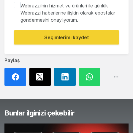
Webrazzi'nin hizmet ve ürünleri ile günlük
Webrazzi haberlerine ilişkin olarak epostalar
göndermesini onaylıyorum.
Seçimlerimi kaydet
Paylaş
Bunlar ilginizi çekebilir