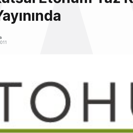
Yayınında
a
011