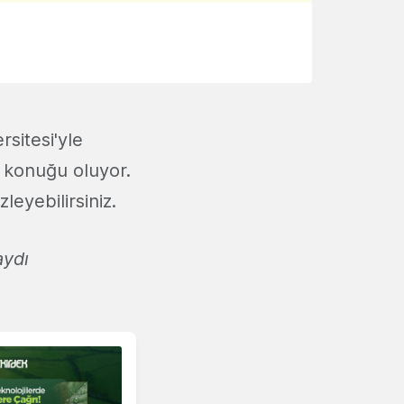
sitesi'yle
 konuğu oluyor.
eyebilirsiniz.
aydı