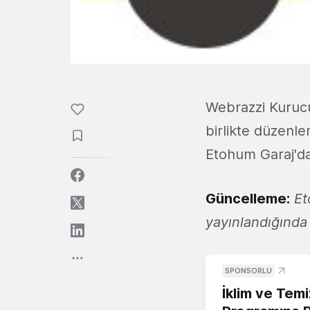
Webrazzi Kuruc
birlikte düzenl
Etohum Garaj'da
Güncelleme:
Eto
yayınlandığında
SPONSORLU
İklim ve Temi