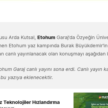
usu Arda Kutsal,
Etohum
Garaj'da Özyeğin Üniver
enen Etohum yaz kampında Burak Büyükdemir'in
n canlı yayınlanacak olan konuşmayı aşağıdan izl
hum Garaj canlı yayını sona erdi. Canlı yayın k
 bu yazıya eklenecektir.
z Teknolojiler Hızlandırma