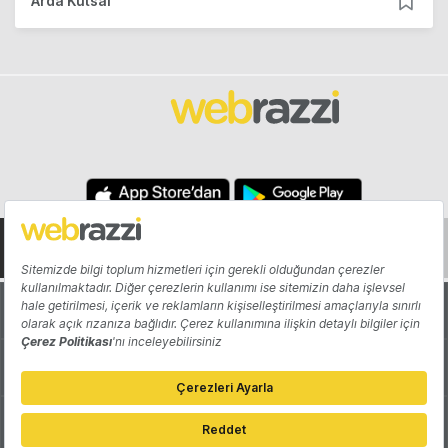
Arda Kutsal
Hakkında
Yazarlar
Katkıda Bulun
Reklam
Girişiminizi Tanıtın
İletişim