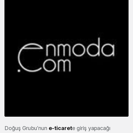
Doğuş Grubu'nun
e-ticaret
e giriş yapacağı