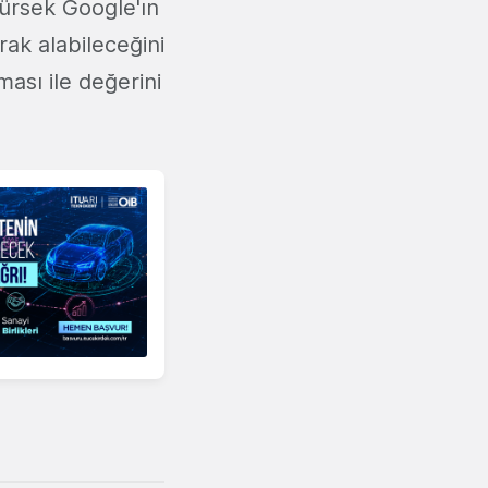
ürsek Google'ın
arak alabileceğini
ası ile değerini