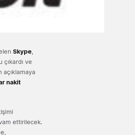
gelen
Skype
,
u çıkardı ve
an açıklamaya
ar nakit
işimi
vam ettirilecek.
pe,