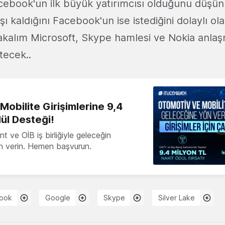
cebook'un ilk büyük yatırımcısı olduğunu düşün
şı kaldığını Facebook'un ise istediğini dolaylı ol
Bakalım Microsoft, Skype hamlesi ve Nokia anlaşm
tecek..
obilite Girişimlerine 9,4
ül Desteği!
 ve OİB iş birliğiyle geleceğin
ön verin. Hemen başvurun.
ook
Google
Skype
Silver Lake