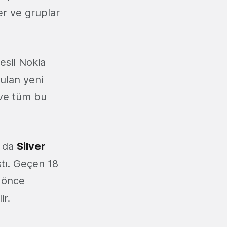
er ve gruplar
esil Nokia
rulan yeni
 ve tüm bu
a da
Silver
ştı. Geçen 18
 önce
ir.