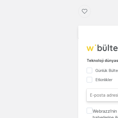
Teknoloji dünyası
Günlük Bült
Etkinlikler
Webrazzi'nin 
haberlerine i