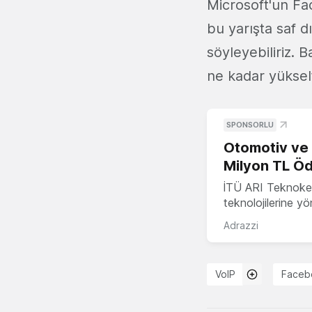
Microsoft'un Fa
bu yarışta saf dı
söyleyebiliriz. 
ne kadar yüksel
SPONSORLU
Otomotiv ve M
Milyon TL Öd
İTÜ ARI Teknokent
teknolojilerine y
Adrazzi
VoIP
Faceb