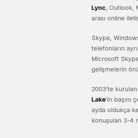
Lync
, Outlook,
arası online ilet
Skype, Windows 
telefonların ayr
Microsoft Skype
gelişmelerin ön
2003'te kurulan
Lake
'in başını 
ayda oldukça ka
konuşulan 3-4 mil