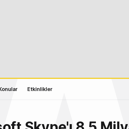
Konular
Etkinlikler
oft Skype'ı 8.5 Mily