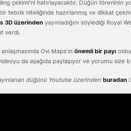
ng çekimi'ni hatırlayacaktır. Düğün töreninin y
ir tebrik niteliğinde hazırlanmış ve dikkat çekmi
s 3D üzerinden
yayınladığını söylediği Royal W
t verdi.
a anlaşmasında Ovi Maps'ın
önemli bir payı
oldu
i videoyu da aşağıda paylaşıyor ve yorumu size bı
yayınlanan düğünü Youtube üzerinden
buradan
i