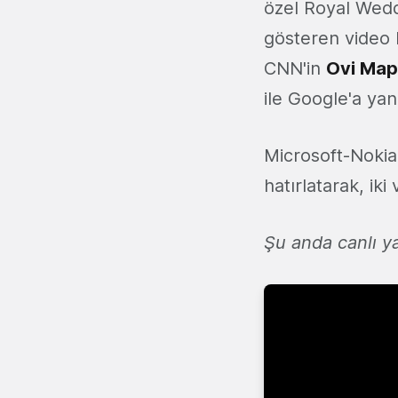
özel Royal Weddi
gösteren video b
CNN'in
Ovi Map
ile Google'a yanı
Microsoft-Noki
hatırlatarak, ik
Şu anda canlı 