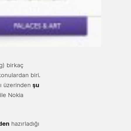
g) birkaç
onulardan biri.
ı üzerinden
şu
ile Nokia
nden
hazırladığı