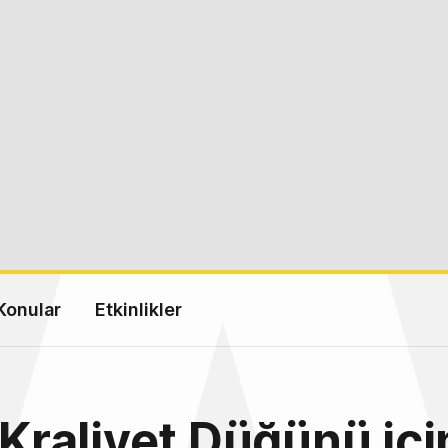
Konular
Etkinlikler
z Kraliyet Düğünü içi