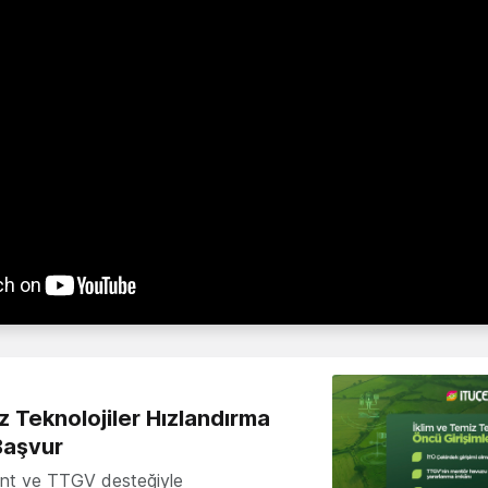
z Teknolojiler Hızlandırma
Başvur
nt ve TTGV desteğiyle