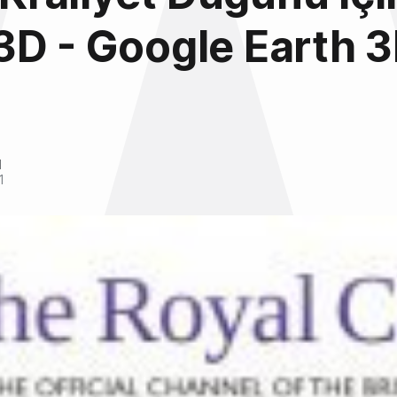
D - Google Earth 
l
1