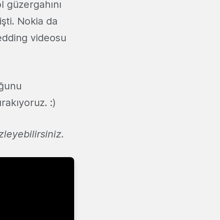
ol güzergahını
şti. Nokia da
edding videosu
ğunu
rakıyoruz. :)
zleyebilirsiniz.