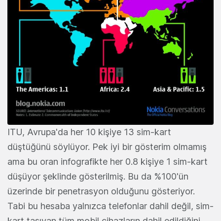
ITU, Avrupa'da her 10 kişiye 13 sim-kart
düştüğünü söylüyor. Pek iyi bir gösterim olmamış
ama bu oran infografikte her 0.8 kişiye 1 sim-kart
düşüyor şeklinde gösterilmiş. Bu da %100'ün
üzerinde bir penetrasyon olduğunu gösteriyor.
Tabi bu hesaba yalnızca telefonlar dahil değil, sim-
kart taşıyan tüm mobil cihazların dahil edildiğini