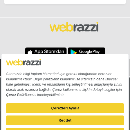
Hakkında
Yazarlar
Katkıda Bulun
Reklam
Girişiminizi Tanıtın
İletişim