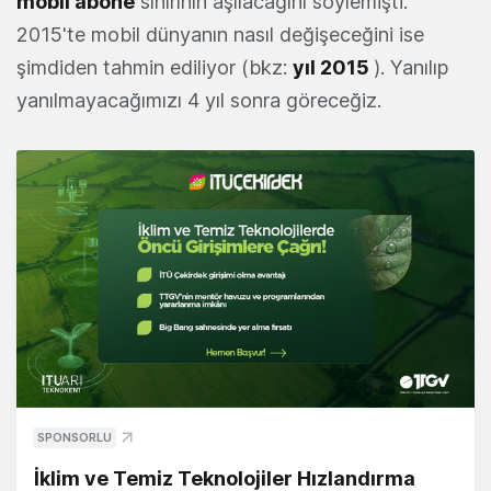
mobil abone
sınırının aşılacağını söylemişti.
2015'te mobil dünyanın nasıl değişeceğini ise
şimdiden tahmin ediliyor (bkz:
yıl 2015
). Yanılıp
yanılmayacağımızı 4 yıl sonra göreceğiz.
SPONSORLU
İklim ve Temiz Teknolojiler Hızlandırma