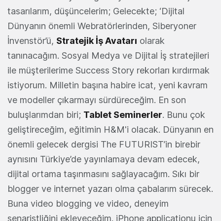
tasarılarım, düşüncelerim; Gelecekte; ‘Dijital
Dünyanın önemli Webratörlerinden, Siberyoner
İnvenstör’ü,
Stratejik İş Avatarı
olarak
tanınacağım. Sosyal Medya ve Dijital İş stratejileri
ile müşterilerime Success Story rekorları kırdırmak
istiyorum. Milletin başına habire icat, yeni kavram
ve modeller çıkarmayı sürdüreceğim. En son
buluşlarımdan biri;
Tablet Seminerler
. Bunu çok
geliştireceğim, eğitimin H&M'i olacak. Dünyanın en
önemli gelecek dergisi The FUTURIST’in birebir
aynısını Türkiye’de yayınlamaya devam edecek,
dijital ortama taşınmasını sağlayacağım. Sıkı bir
blogger ve internet yazarı olma çabalarım sürecek.
Buna video blogging ve video, deneyim
senaristliğini ekleyeceğim. iPhone applicationu için