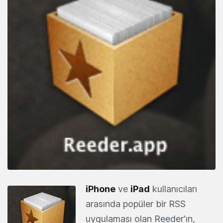
iPhone
ve
iPad
kullanıcıları
arasında popüler bir RSS
uygulaması olan Reeder'ın,