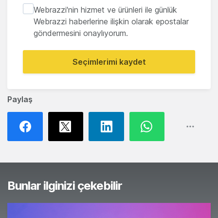
Webrazzi'nin hizmet ve ürünleri ile günlük
Webrazzi haberlerine ilişkin olarak epostalar
göndermesini onaylıyorum.
Seçimlerimi kaydet
Paylaş
Bunlar ilginizi çekebilir