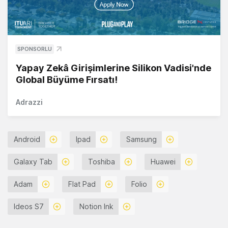
SPONSORLU
Yapay Zekâ Girişimlerine Silikon Vadisi'nde
Global Büyüme Fırsatı!
Adrazzi
Android
Ipad
Samsung
Galaxy Tab
Toshiba
Huawei
Adam
Flat Pad
Folio
Ideos S7
Notion Ink