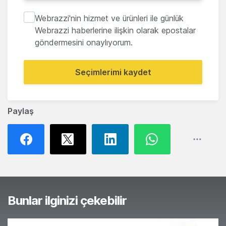
Webrazzi'nin hizmet ve ürünleri ile günlük
Webrazzi haberlerine ilişkin olarak epostalar
göndermesini onaylıyorum.
Seçimlerimi kaydet
Paylaş
Bunlar ilginizi çekebilir