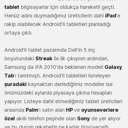
tablet
bilgisayarlar için oldukça hareketli geçti.
Henüz adını duymadığımız üreticilerin dahi
iPad
'e
rakip olabilecek Android'li tabletleri planladığı
ortaya çıktı.
Android'li tablet pazarında Dell'in 5 inç
boyutundaki
Streak
ile ilk çıkışının ardından,
Samsung da IFA 2010'da beklenen modeli
Galaxy
Tab
'ı tanıtmıştı. Android'li tabletleri listeleyen
şuradaki
kaynaktan derlediğimiz modeller ise
önümüzdeki aylarda piyasaya çıkma hesapları
yapıyor. Listeye dahil etmediğimiz tablet üreticileri
arasında
Palm
'ı satın alan
HP
ve
oyunseverlere
özel
akıllı telefon peşinde olan
Sony
de yer alıyor
ve bu durum rekabetin ne kadar büyüyeceği