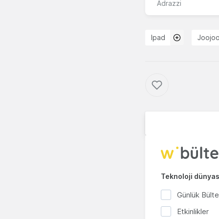
Adrazzi
Ipad
Joojo
Teknoloji dünyası
Günlük Bült
Etkinlikler