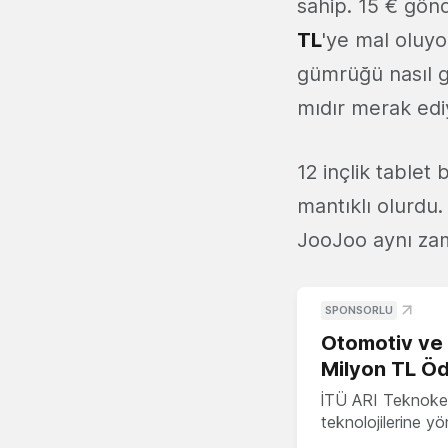
sahip. 15 € gönd
TL
'ye mal oluyo
gümrüğü nasıl g
mıdır merak edi
12 inçlik tablet
mantıklı olurdu.
JooJoo aynı za
SPONSORLU
Otomotiv ve M
Milyon TL Öd
İTÜ ARI Teknokent
teknolojilerine y