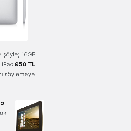
se şöyle; 16GB
i iPad
950 TL
ını söylemeye
oo
çok