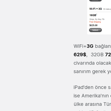
WiFi+
3G
bağlant
629$
, 32GB
72
civarında olaca
sanırım gerek y
iPad'den önce s
ise Amerika'nın 
ülke arasına Tür