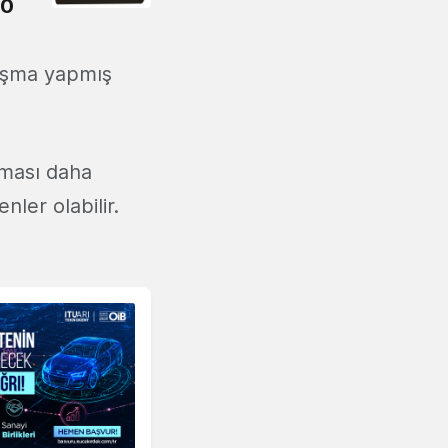
50
lışma yapmış
ılması daha
nler olabilir.