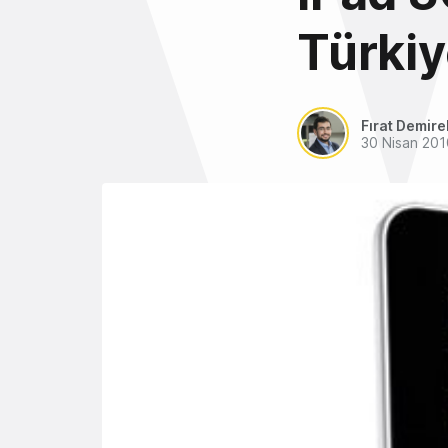
Türkiy
Fırat Demire
30 Nisan 201