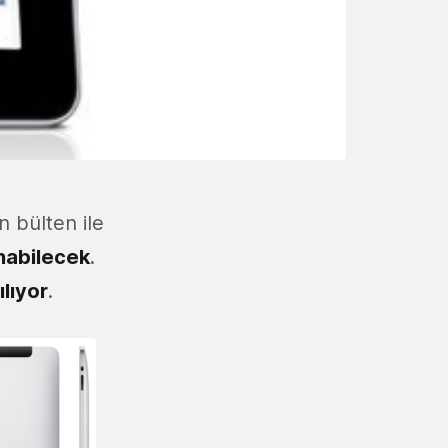
n bülten ile
ınabilecek
.
ılıyor
.