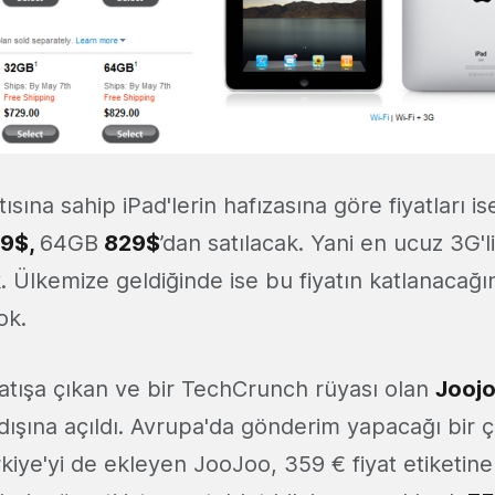
ısına sahip iPad'lerin hafızasına göre fiyatları i
9$,
64GB
829$
’dan satılacak. Yani en ucuz 3G'l
k. Ülkemize geldiğinde ise bu fiyatın katlanacağ
ok.
atışa çıkan ve bir TechCrunch rüyası olan
Jooj
dışına açıldı. Avrupa'da gönderim yapacağı bir 
kiye'yi de ekleyen JooJoo, 359 € fiyat etiketine