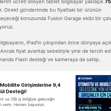
erim ücreti isteyen tablet bilgisayar yaklaşık
7
r. Direkt gönderimde bu fiyattaki bir ürünün
eçeceği konusunda Fusion Garage ekibi bir ça
yoruz.
 bilgisayarın, iPad'in çıkışından önce dünyaya aç
 Ancak fiyat avantajı sebebiyle yine de tercih ede
manda Flash desteği ve kameraya da sahip.
obilite Girişimlerine 9,4
ül Desteği!
 ve OİB iş birliğiyle geleceğin
ön verin. Hemen başvurun.