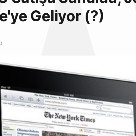
e'ye Geliyor (?)
l
0