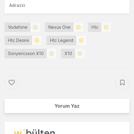
Adrazzi
Vodafone
Nexus One
Htc
Htc Desire
Htc Legend
Sonyericsson X10
X10
Yorum Yaz