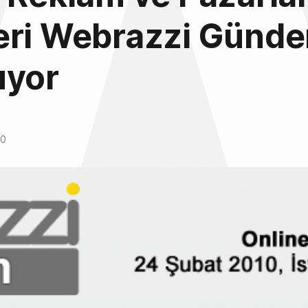
eri Webrazzi Günd
uyor
10