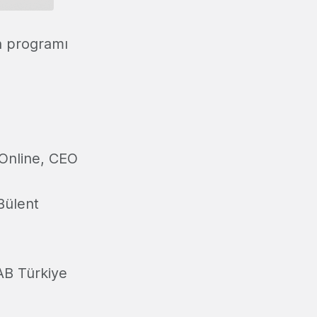
ın programı
Online, CEO
ülent
AB Türkiye