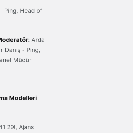
- Ping, Head of
Moderatör:
Arda
 Danış - Ping,
Genel Müdür
rma Modelleri
1 29!, Ajans