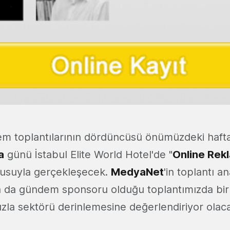
m toplantılarının dördüncüsü önümüzdeki haft
a
günü İstabul Elite World Hotel'de "
Online Rek
nusuyla gerçekleşecek.
MedyaNet
'in toplantı a
n da gündem sponsoru olduğu toplantımızda birb
zla sektörü derinlemesine değerlendiriyor olaca