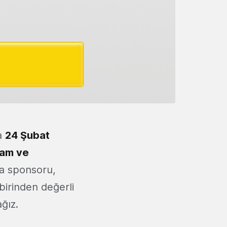
a
24 Şubat
lam ve
na sponsoru,
irinden değerli
ğız.