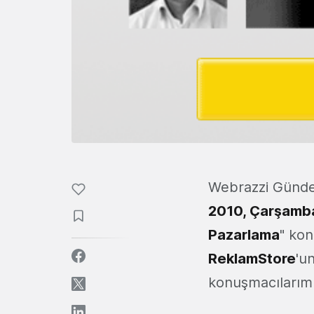
Webrazzi Günde
2010, Çarşamb
Pazarlama
" ko
ReklamStore
'u
konuşmacılarımı