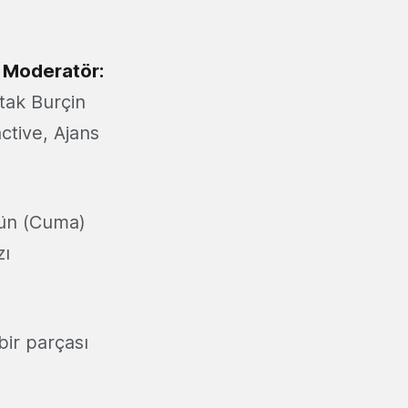
Moderatör:
tak Burçin
ctive, Ajans
ün (Cuma)
zı
bir parçası