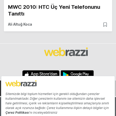
MWC 2010: HTC Üç Yeni Telefonunu
Tanıttı
Ali Altuğ Koca
Hakkında
Yazarlar