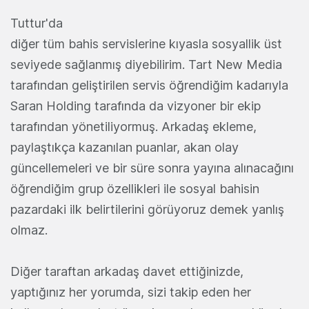
Tuttur'da
diğer tüm bahis servislerine kıyasla sosyallik üst
seviyede sağlanmış diyebilirim. Tart New Media
tarafından geliştirilen servis öğrendiğim kadarıyla
Saran Holding tarafında da vizyoner bir ekip
tarafından yönetiliyormuş. Arkadaş ekleme,
paylaştıkça kazanılan puanlar, akan olay
güncellemeleri ve bir süre sonra yayına alınacağını
öğrendiğim grup özellikleri ile sosyal bahisin
pazardaki ilk belirtilerini görüyoruz demek yanlış
olmaz.
Diğer taraftan arkadaş davet ettiğinizde,
yaptığınız her yorumda, sizi takip eden her