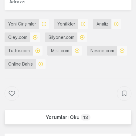
Adrazzi
Yeni Girişimler
Yenilikler
Analiz
Oley.com
Bilyoner.com
Tuttur.com
Misli.com
Nesine.com
Online Bahis
Yorumları Oku
13