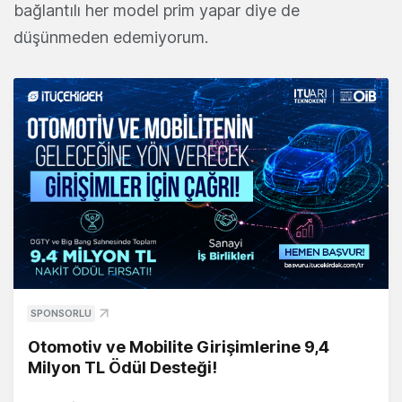
bağlantılı her model prim yapar diye de
düşünmeden edemiyorum.
SPONSORLU
Otomotiv ve Mobilite Girişimlerine 9,4
Milyon TL Ödül Desteği!