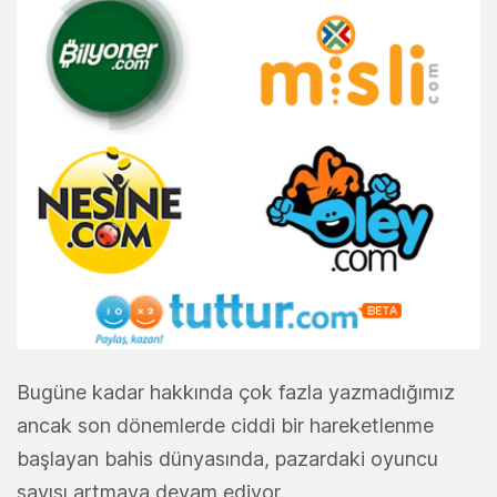
Bugüne kadar hakkında çok fazla yazmadığımız
ancak son dönemlerde ciddi bir hareketlenme
başlayan bahis dünyasında, pazardaki oyuncu
sayısı artmaya devam ediyor.