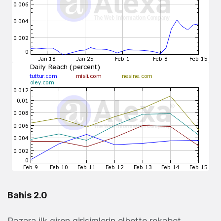
Bahis 2.0
Pazara ilk giren girişimlerin elbette rekabet