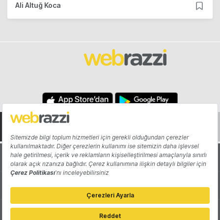
Ali Altuğ Koca
Hakkında
Yazarlar
Katkıda Bulun
Reklam
Girişiminizi Tanıtın
İletişim