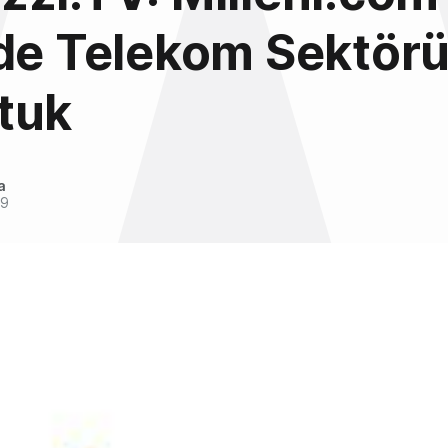
nde Telekom Sektör
tuk
a
09