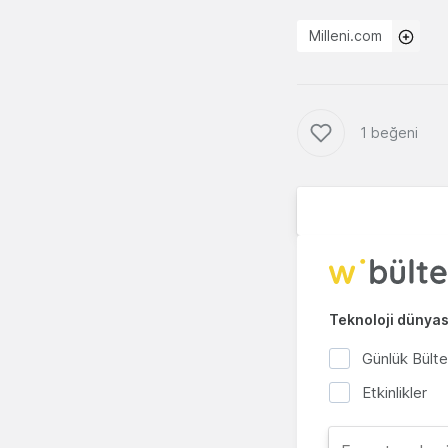
Milleni.com
1 beğeni
Teknoloji dünyası
Günlük Bült
Etkinlikler