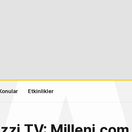
Konular
Etkinlikler
zi.TV: Milleni.com