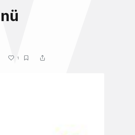
ünü
1