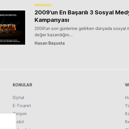
SIRADAKİ
2009'un En Başarılı 3 Sosyal Med
Kampanyası
2009'un son günlerine gelirken dünyada sosyal
değer kazandığını…
Hasan Başusta
KONULAR
W
Dijital
H
E-Ticaret
Ya
Girişim
K
Mobil
R