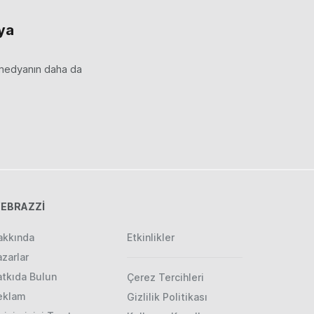
ya
 medyanın daha da
EBRAZZİ
akkında
Etkinlikler
zarlar
atkıda Bulun
Çerez Tercihleri
eklam
Gizlilik Politikası