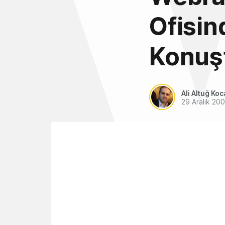
Ofisi
Konuş
Ali Altuğ Koc
29 Aralık 20