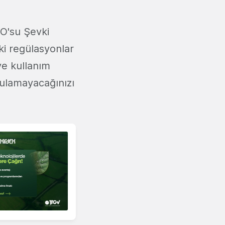
EO'su Şevki
ki regülasyonlar
 ve kullanım
 bulamayacağınızı