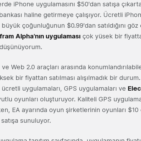
erde iPhone uygulamasını $50'dan satışa çıkarta
i bankası haline getirmeye çalışıyor. Ücretli iPho
 büyük çoğunluğunun $0.99'dan satıldığını göz
fram Alpha'nın uygulaması
çok yüsek bir fiyatt
ye düşünüyorum.
 ve Web 2.0 araçları arasında konumlandırılabil
sek bir fiyattan satılması alışılmadık bir durum
ücretli uygulamaları, GPS uygulamaları ve
Elec
yutlu oyunları oluşturuyor. Kaliteli GPS uygulam
rken, EA ayarında oyun şirketlerinin oyunları $10 c
 satışa sunuluyor.
ygulama tanıtım sayfasında, uygulamanın fiyatın