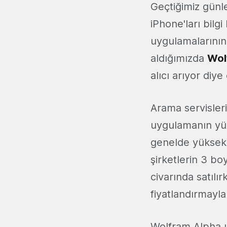
Geçtiğimiz günl
iPhone'ları bilg
uygulamalarının
aldığımızda
Wol
alıcı arıyor di
Arama servisleri
uygulamanın yük
genelde yüksek 
şirketlerin 3 bo
civarında satılı
fiyatlandırmayla
Wolfram Alpha u