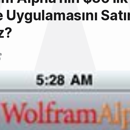
 Uygulamasını Satın
z?
a
9