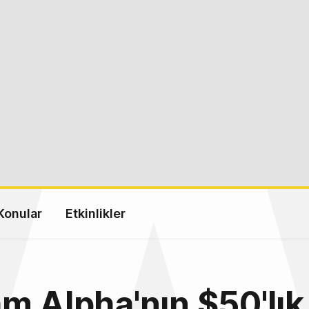
Konular
Etkinlikler
m Alpha'nın $50'lık