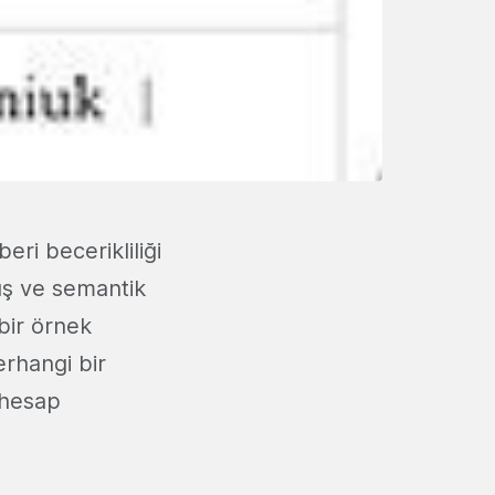
beri becerikliliği
mış ve semantik
bir örnek
erhangi bir
 hesap