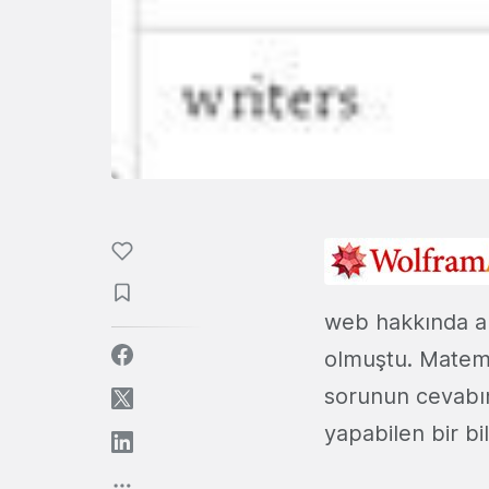
web hakkında ak
olmuştu. Matema
sorunun cevabın
yapabilen bir bil