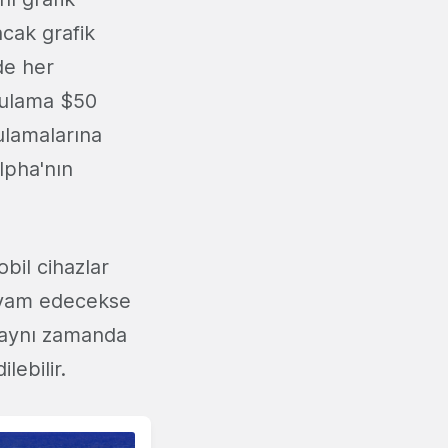
ncak grafik
de her
ygulama $50
lamalarına
lpha'nın
bil cihazlar
devam edecekse
 aynı zamanda
lebilir.