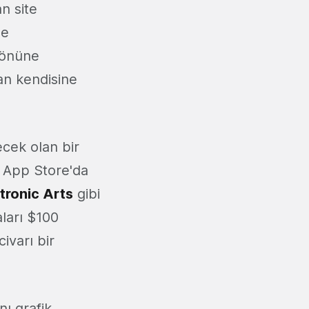
n site
ne
 önüne
an kendisine
ecek olan bir
. App Store'da
tronic Arts
gibi
aları $100
ivarı bir
ı grafik