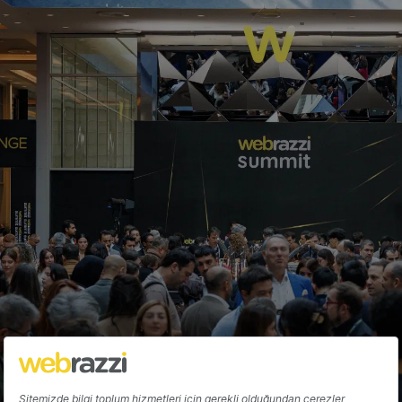
Pabbuc.com Yenileniyor! Ekran
Görüntüleri İlk Olarak Webrazzi'de!
Ali Altuğ Koca