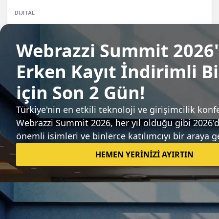
DIJITAL
Trump’ın Dijital Hizmet Vergisi Kararı:
Türkiye yanlış tarafta kalmamalı
Ussal Sahbaz
Sıradaki haber