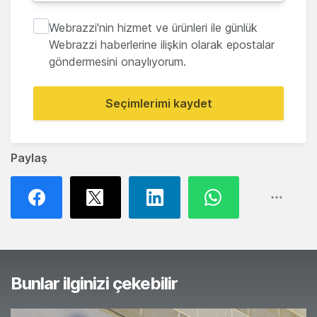
Webrazzi'nin hizmet ve ürünleri ile günlük
Webrazzi haberlerine ilişkin olarak epostalar
göndermesini onaylıyorum.
Seçimlerimi kaydet
Paylaş
Bunlar ilginizi çekebilir