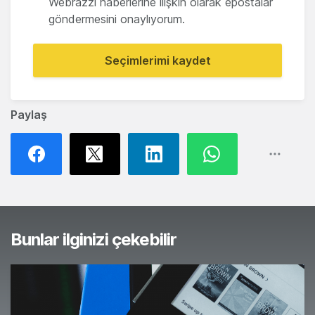
Webrazzi haberlerine ilişkin olarak epostalar
göndermesini onaylıyorum.
Seçimlerimi kaydet
Paylaş
Bunlar ilginizi çekebilir