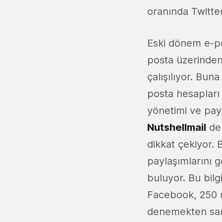
oranında Twitte
Eski dönem e-po
posta üzerinden
çalışılıyor. Bun
posta hesapları
yönetimi ve payl
Nutshellmail
de 
dikkat çekiyor. 
paylaşımlarını 
buluyor. Bu bilg
Facebook, 250 mi
denemekten san