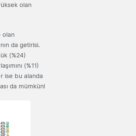
yüksek olan
 olan
ın da getirisi.
yük (%24)
laşımını (%11)
er ise bu alanda
lması da mümkün!