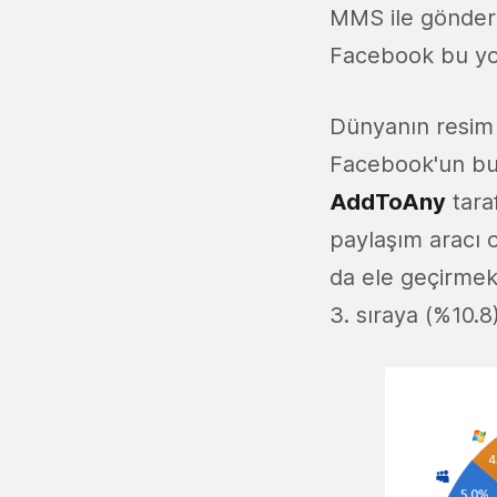
MMS ile gönderm
Facebook bu yol
Dünyanın resim 
Facebook'un bu ö
AddToAny
tara
paylaşım aracı 
da ele geçirmek 
3. sıraya (%10.