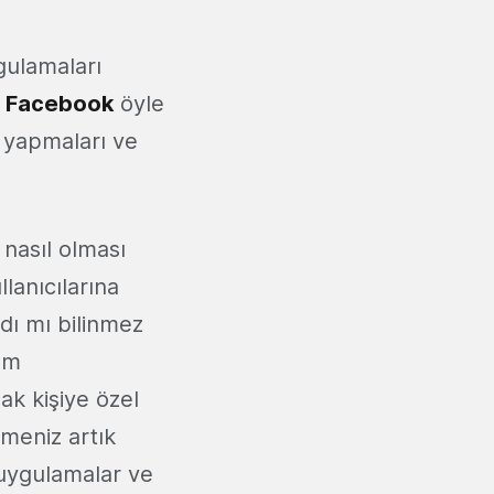
gulamaları
n
Facebook
öyle
m yapmaları ve
 nasıl olması
lanıcılarına
dı mı bilinmez
ım
ak kişiye özel
lmeniz artık
 uygulamalar ve