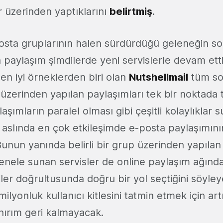
r üzerinden yaptıklarını
belirtmiş
.
sta gruplarının halen sürdürdüğü geleneğin so
 paylaşım şimdilerde yeni servislerle devam ett
a en iyi örneklerden biri olan
Nutshellmail
tüm so
 üzerinden yapılan paylaşımları tek bir noktada
aşımların paralel olması gibi çeşitli kolaylıklar 
aslında en çok etkileşimde e-posta paylaşımın
Bunun yanında belirli bir grup üzerinden yapıla
genele sunan servisler de online paylaşım ağınd
iler doğrultusunda doğru bir yol seçtiğini söyle
lyonluk kullanıcı kitlesini tatmin etmek için art
ırım geri kalmayacak.