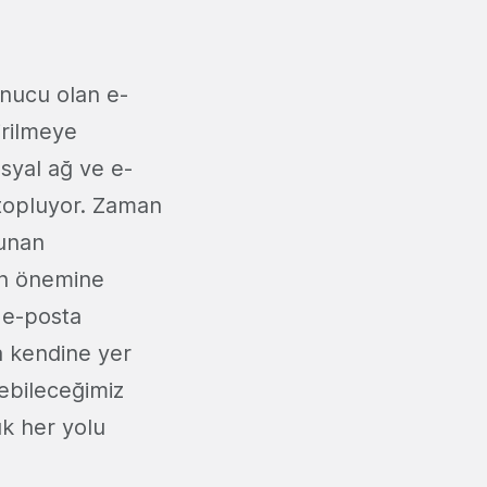
nucu olan e-
irilmeye
syal ağ ve e-
 topluyor. Zaman
sunan
ın önemine
n e-posta
a kendine yer
yebileceğimiz
ık her yolu