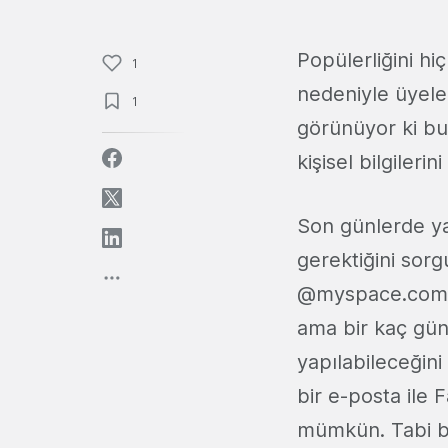
Popülerliğini 
1
nedeniyle üyeler
1
görünüyor ki bu 
kişisel bilgileri
Son günlerde yap
gerektiğini sorg
@myspace.com u
ama bir kaç gün
yapılabileceğin
bir e-posta ile 
mümkün. Tabi bu