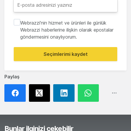
Webrazzi'nin hizmet ve ürünleri ile günlük
Webrazzi haberlerine ilişkin olarak epostalar
göndermesini onaylıyorum.
Seçimlerimi kaydet
Paylaş
Bunlar ilginizi çekebilir