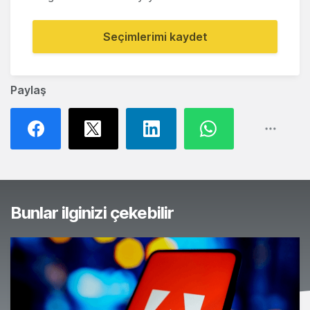
Seçimlerimi kaydet
Paylaş
Bunlar ilginizi çekebilir