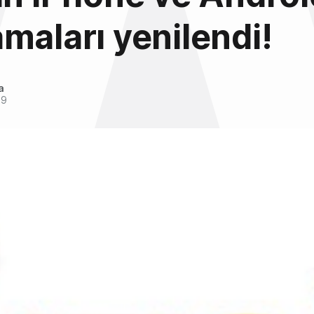
maları yenilendi!
a
09