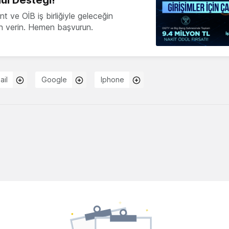
 ve OİB iş birliğiyle geleceğin
ön verin. Hemen başvurun.
ail
Google
Iphone