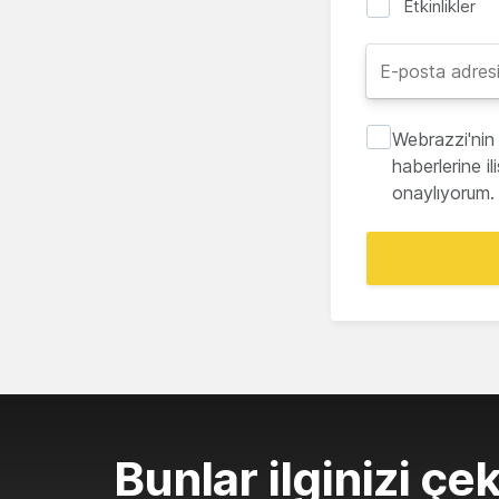
Etkinlikler
Webrazzi'nin 
haberlerine i
onaylıyorum.
Bunlar ilginizi çek