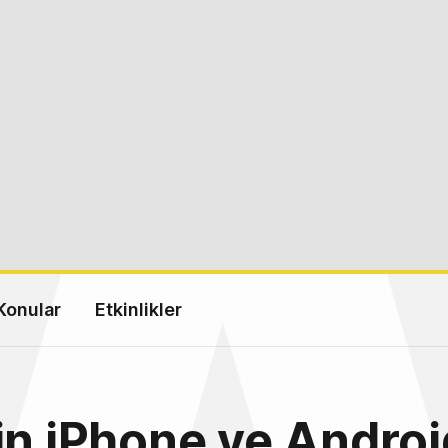
Konular
Etkinlikler
in iPhone ve Androi