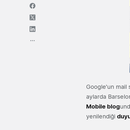
Google'un mail s
aylarda Barselo
Mobile blog
und
yenilendiği
duyu