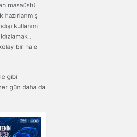
ıkan masaüstü
ak hazırlanmış
mdışı kullanım
ldızlamak ,
olay bir hale
le gibi
 her gün daha da