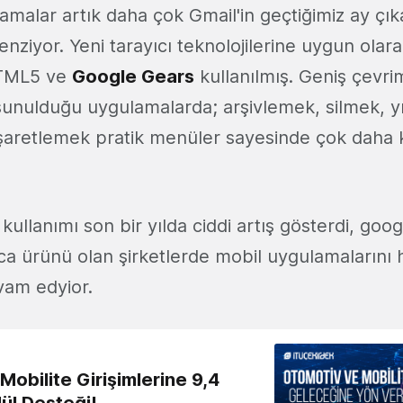
amalar artık daha çok Gmail'in geçtiğimiz ay ç
ziyor. Yeni tarayıcı teknolojilerine uygun olar
HTML5 ve
Google Gears
kullanılmış. Geniş çevri
sunulduğu uygulamalarda; arşivlemek, silmek, yı
şaretlemek pratik menüler sayesinde çok daha k
kullanımı son bir yılda ciddi artış gösterdi, goog
rca ürünü olan şirketlerde mobil uygulamalarını
vam edyior.
obilite Girişimlerine 9,4
ül Desteği!