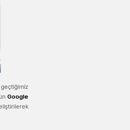
 geçtiğimiz
Dün
Google
iştirilerek