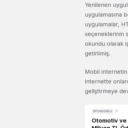
Yenilenen uygul
uygulamasına ben
uygulamalar, 
seçeneklerinin 
okundu olarak i
getirilmiş.
Mobil internetin 
internette onla
geliştirmeye de
SPONSORLU
Otomotiv ve M
Milyon TL Öd