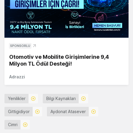
SPONSORLU
Otomotiv ve Mobilite Girişimlerine 9,4
Milyon TL Ödül Desteği!
Adrazzi
Yenilikler
Bilgi Kaynakları
Gittigidiyor
Aydonat Atasever
Cimri