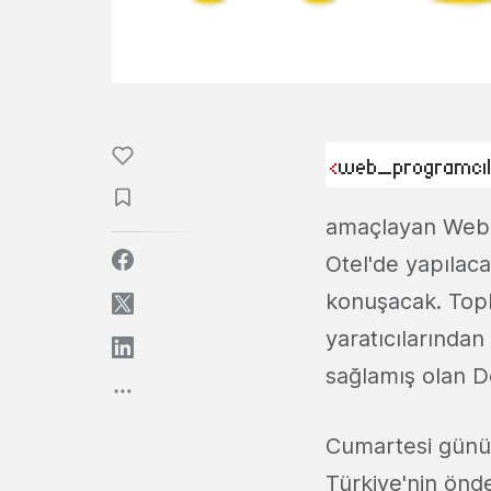
amaçlayan Web P
Otel'de yapılac
konuşacak. Topl
yaratıcılarından
sağlamış olan D
Cumartesi günü 
Türkiye'nin önd