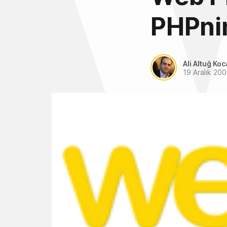
PHPnin
Ali Altuğ Koc
19 Aralık 20