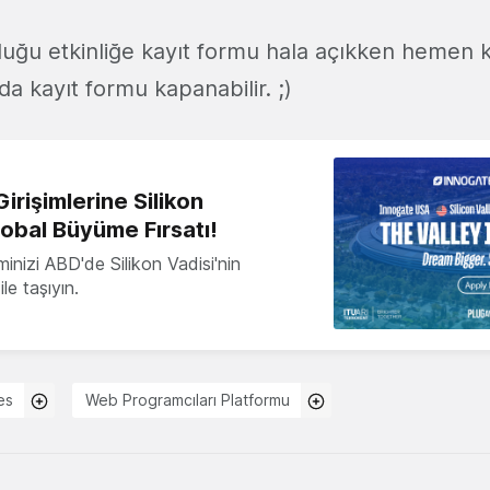
duğu etkinliğe kayıt formu hala açıkken hemen k
a kayıt formu kapanabilir. ;)
irişimlerine Silikon
lobal Büyüme Fırsatı!
minizi ABD'de Silikon Vadisi'nin
le taşıyın.
es
Web Programcıları Platformu