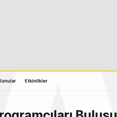
Konular
Etkinlikler
ogramcıları Buluş