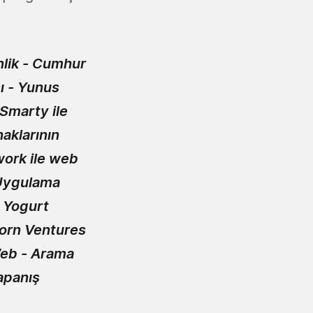
lik -
Cumhur
ı -
Yunus
Smarty ile
haklarının
ork ile web
Uygulama
-
Yogurt
orn Ventures
eb - Arama
panış