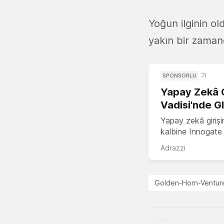
Yoğun ilginin ol
yakın bir zamand
SPONSORLU
Yapay Zekâ G
Vadisi'nde G
Yapay zekâ girişi
kalbine Innogate i
Adrazzi
Golden-Horn-Ventur