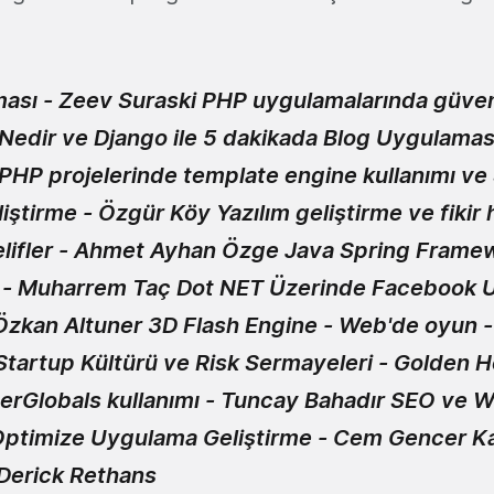
ması -
Zeev Suraski
PHP uygulamalarında güven
Nedir ve Django ile 5 dakikada Blog Uygulamas
PHP projelerinde template engine kullanımı ve 
iştirme -
Özgür Köy
Yazılım geliştirme ve fikir 
lifler -
Ahmet Ayhan Özge
Java Spring Framew
 -
Muharrem Taç
Dot NET Üzerinde Facebook 
Özkan Altuner
3D Flash Engine - Web'de oyun 
tartup Kültürü ve Risk Sermayeleri -
Golden H
rGlobals kullanımı -
Tuncay Bahadır
SEO ve W
Optimize Uygulama Geliştirme -
Cem Gencer
Ka
Derick Rethans