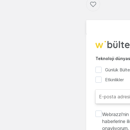
Teknoloji dünyası
Günlük Bült
Etkinlikler
Webrazzi'nin 
haberlerine i
onaylıyorum.