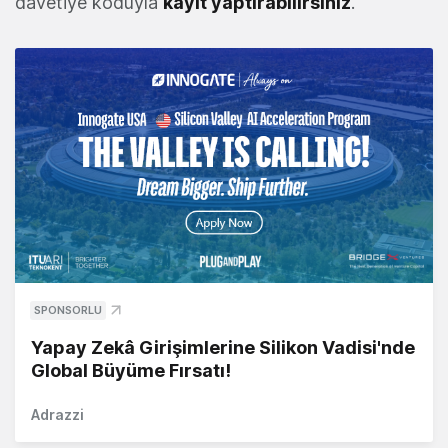
davetiye koduyla
kayıt yaptırabilirsiniz
.
SPONSORLU
Yapay Zekâ Girişimlerine Silikon Vadisi'nde
Global Büyüme Fırsatı!
Adrazzi