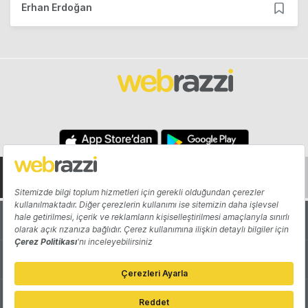
Erhan Erdoğan
Hakkında
Yazarlar
Katkıda Bulun
Reklam
Girişiminizi Tanıtın
İletişim