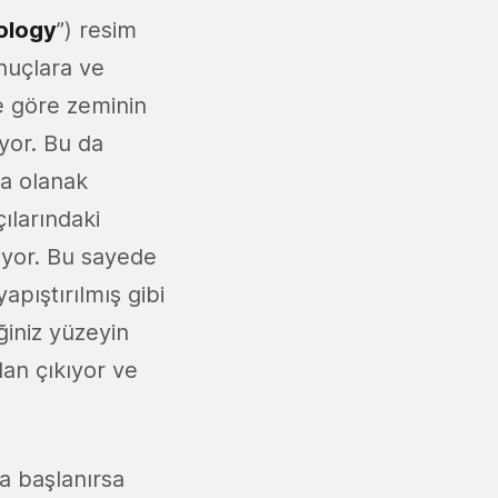
ology
”) resim
onuçlara ve
e göre zeminin
iyor. Bu da
na olanak
ılarındaki
lıyor. Bu sayede
apıştırılmış gibi
ğiniz yüzeyin
an çıkıyor ve
ya başlanırsa