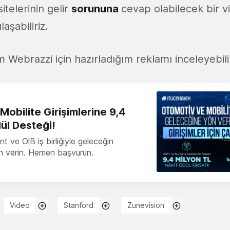
itelerinin gelir
sorununa
cevap olabilecek bir v
laşabiliriz.
 Webrazzi için hazırladığım reklamı inceleyebilir
obilite Girişimlerine 9,4
ül Desteği!
 ve OİB iş birliğiyle geleceğin
ön verin. Hemen başvurun.
Video
Stanford
Zunevision