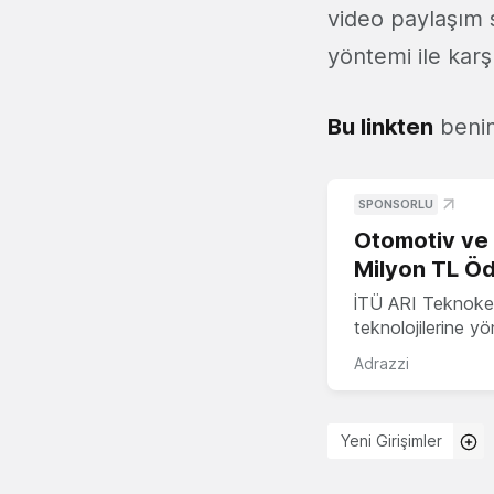
video paylaşım s
yöntemi ile karşı
Bu linkten
benim
SPONSORLU
Otomotiv ve M
Milyon TL Öd
İTÜ ARI Teknokent
teknolojilerine y
Adrazzi
Yeni Girişimler