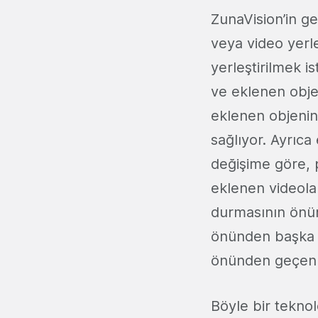
ZunaVision’in gel
veya video yerle
yerleştirilmek 
ve eklenen objen
eklenen objenin
sağlıyor. Ayrıc
değişime göre, p
eklenen videolar
durmasının önün
önünden başka b
önünden geçen o
Böyle bir teknol