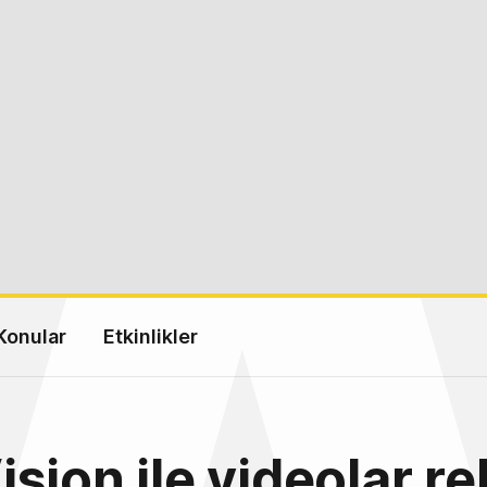
Konular
Etkinlikler
sion ile videolar r