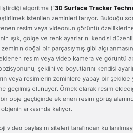
iştirdiği algoritma (“
3D Surface Tracker Techn
ştirilmek istenilen zeminleri tarıyor. Bulduğu s
istenen resim veya videonun görüntü özelliklerin
in ışık, gölge ve renk ayarlarını kendisi düzenl
 zeminin doğal bir parçasıymış gibi algılanması
a eklenen resim veya video kamera ve görüntü aç
ozisyonunu, şeklini ve boyutlarını kendisi ayar
ın veya resimlerin zeminlere yapay bir şekilde y
e geçilmiş olunuyor. Örnek olarak resim ekledi
ir obje geçtiğinde eklenen resim görüş alanınd
bjenin arkasında kalıyor.
oji video paylaşım siteleri tarafından kullanılma