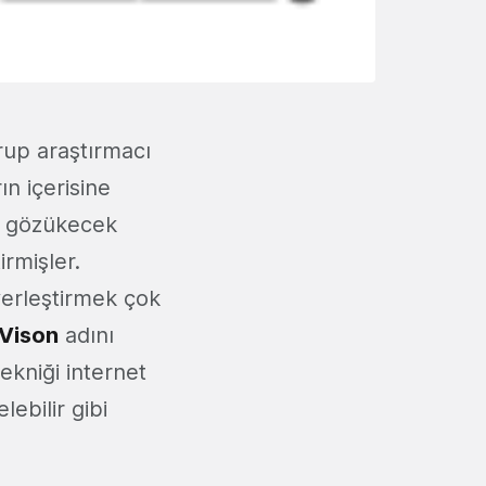
rup araştırmacı
ın içerisine
bi gözükecek
irmişler.
yerleştirmek çok
Vison
adını
ekniği internet
ebilir gibi