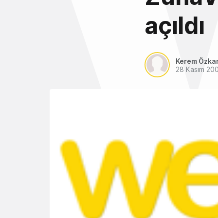
açıldı
Kerem Özka
28 Kasım 20