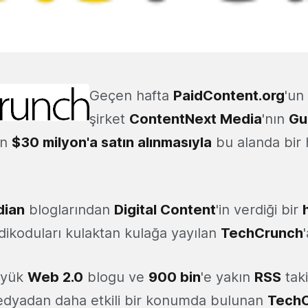
Geçen hafta
PaidContent.org
'un
şirket
ContentNext Media
'nın
Gu
an
$30 milyon'a satın alınmasıyla
bu alanda bir h
dian
bloglarından
Digital Content
'in verdiği bir
dikoduları kulaktan kulağa yayılan
TechCrunch
üyük
Web 2.0
blogu ve
900 bin
'e yakın
RSS
taki
edyadan daha etkili bir konumda bulunan
Tech