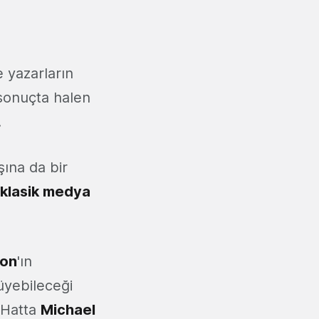
 yazarların
 sonuçta halen
.
şına da bir
klasik medya
ton
'ın
yebileceği
 Hatta
Michael