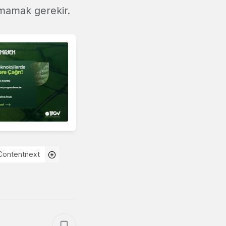
rmamak gerekir.
Contentnext