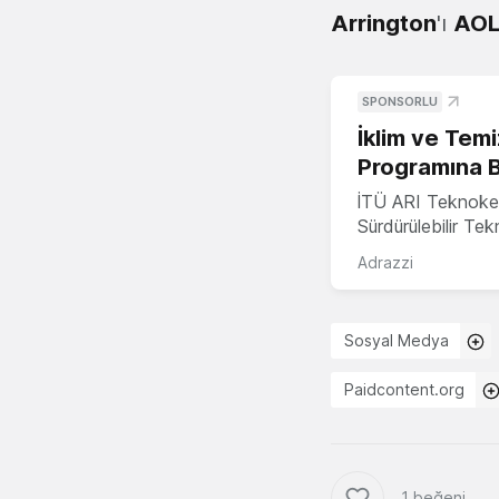
Arrington
'ı
AO
SPONSORLU
İklim ve Temi
Programına 
İTÜ ARI Teknoke
Sürdürülebilir Te
Adrazzi
Sosyal Medya
Paidcontent.org
1 beğeni