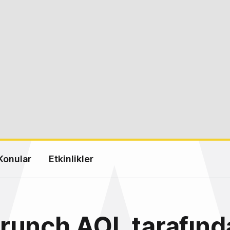
Konular
Etkinlikler
runch AOL tarafınd