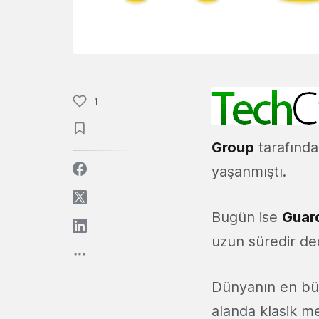
1
Group
tarafınd
yaşanmıştı.
Bugün ise
Guar
uzun süredir de
Dünyanın en b
alanda klasik m