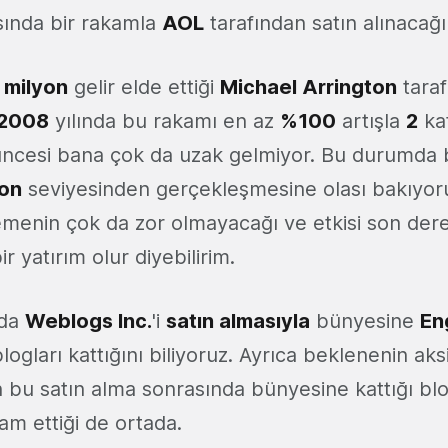
ında bir rakamla
AOL
tarafından satın alınacağ
 milyon
gelir elde ettiği
Michael Arrington
taraf
2008
yılında bu rakamı en az
%100
artışla
2
kat
üncesi bana çok da uzak gelmiyor. Bu durumda b
yon
seviyesinden gerçekleşmesine olası bakıyor
demenin çok da zor olmayacağı ve etkisi son de
ir yatırım olur diyebilirim.
nda
Weblogs Inc.
'i
satın almasıyla
bünyesine
En
ogları kattığını biliyoruz. Ayrıca beklenenin aks
 bu satın alma sonrasında bünyesine kattığı blo
m ettiği de ortada.