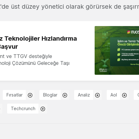
L
'de üst düzey yönetici olarak görürsek de şaşı
z Teknolojiler Hızlandırma
Başvur
nt ve TTGV desteğiyle
knoloji Çözümünü Geleceğe Taşı
Fırsatlar
Bloglar
Analiz
Aol
Techcrunch