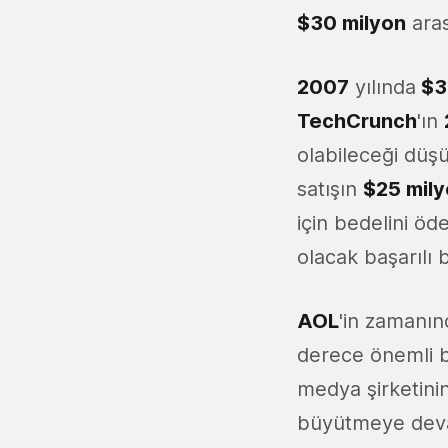
$30 milyon
aras
2007
yılında
$3
TechCrunch
'ın
olabileceği düş
satışın
$25 mil
için bedelini ö
olacak başarılı b
AOL
'in zamanı
derece önemli bl
medya şirketinin
büyütmeye deva