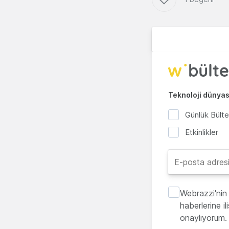
Teknoloji dünyası
Günlük Bült
Etkinlikler
Webrazzi'nin 
haberlerine i
onaylıyorum.