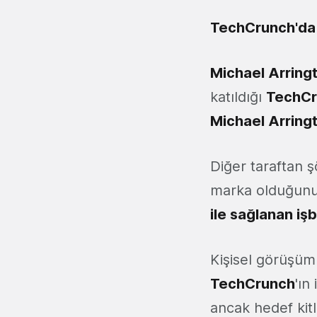
TechCrunch'da d
Michael Arring
katıldığı
TechCr
Michael Arring
Diğer taraftan ş
marka olduğun
ile sağlanan işb
Kişisel görüşüm
TechCrunch
'ın
ancak hedef kit