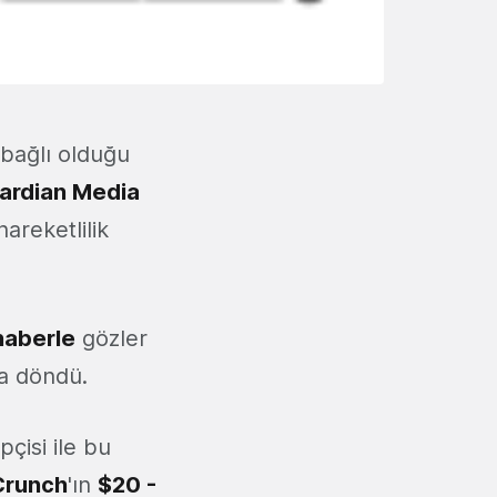
 bağlı olduğu
ardian Media
areketlilik
haberle
gözler
'a döndü.
pçisi ile bu
Crunch
'ın
$20 -