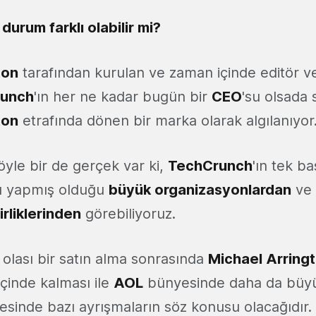
urum farklı olabilir mi?
ton
tarafından kurulan ve zaman içinde editör ve
unch
'ın her ne kadar bugün bir
CEO
'su olsada
ton
etrafında dönen bir marka olarak algılanıyor
öyle bir de gerçek var ki,
TechCrunch
'ın tek ba
u yapmış olduğu
büyük organizasyonlardan
ve
irliklerinden
görebiliyoruz.
 olası bir satın alma sonrasında
Michael Arring
 içinde kalması ile
AOL
bünyesinde daha da büyü
lesinde bazı ayrışmaların söz konusu olacağıdır.