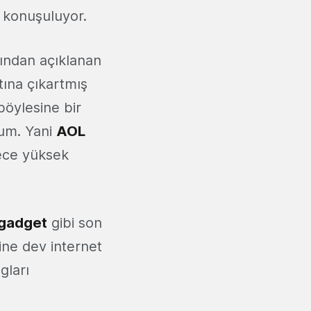
ı konuşuluyor.
ından açıklanan
ına çıkartmış
öylesine bir
um. Yani
AOL
rece yüksek
gadget
gibi son
ine dev internet
gları