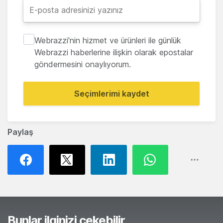
Webrazzi'nin hizmet ve ürünleri ile günlük
Webrazzi haberlerine ilişkin olarak epostalar
göndermesini onaylıyorum.
Seçimlerimi kaydet
Paylaş
Bunlar ilginizi çekebilir