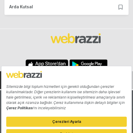
Arda Kutsal
Hakkında
Yazarlar
Katkıda Bulun
Reklam
Girişiminizi Tanıtın
İletişim