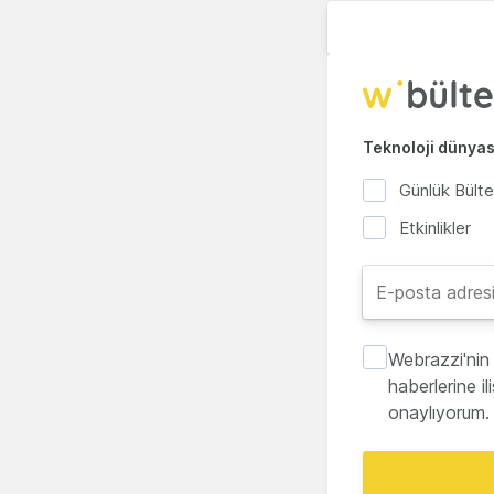
Teknoloji dünyası
Günlük Bült
Etkinlikler
Webrazzi'nin 
haberlerine i
onaylıyorum.