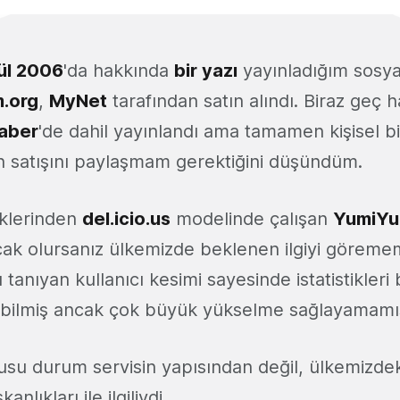
lül 2006
'da hakkında
bir yazı
yayınladığım sosya
.org
,
MyNet
tarafından satın alındı. Biraz geç 
aber
'de dahil yayınlandı ama tamamen kişisel bi
n satışını paylaşmam gerektiğini düşündüm.
klerinden
del.icio.us
modelinde çalışan
YumiYu
k olursanız ülkemizde beklenen ilgiyi görememi
tanıyan kullanıcı kesimi sayesinde istatistikleri be
abilmiş ancak çok büyük yükselme sağlayamamış
usu durum servisin yapısından değil, ülkemizdek
kanlıkları ile ilgiliydi.