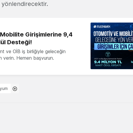
 yönlendirecektir.
obilite Girişimlerine 9,4
ül Desteği!
 ve OİB iş birliğiyle geleceğin
ön verin. Hemen başvurun.
iyum