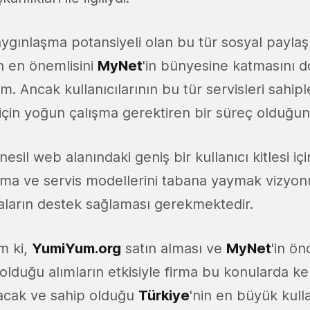
ygınlaşma potansiyeli olan bu tür sosyal payla
n en önemlisini
MyNet
'in bünyesine katmasını d
. Ancak kullanıcılarının bu tür servisleri sahip
 için yoğun çalışma gerektiren bir süreç olduğu
esil web alanındaki geniş bir kullanıcı kitlesi iç
a ve servis modellerini tabana yaymak vizyonuy
maların destek sağlaması gerekmektedir.
m ki,
YumiYum.org
satın alması ve
MyNet
'in ö
olduğu alımların etkisiyle firma bu konularda k
acak ve sahip olduğu
Türkiye
'nin en büyük kulla