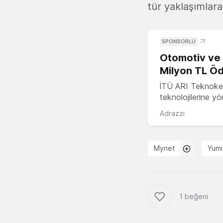
tür yaklaşımlara
SPONSORLU
Otomotiv ve M
Milyon TL Öd
İTÜ ARI Teknokent
teknolojilerine y
Adrazzi
Mynet
Yum
1 beğeni