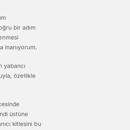
şım
oğru bir adım
lenmesi
na inanıyorum.
in yabancı
la, özellikle
ncesinde
endi üstüne
nıcı kitlesini bu