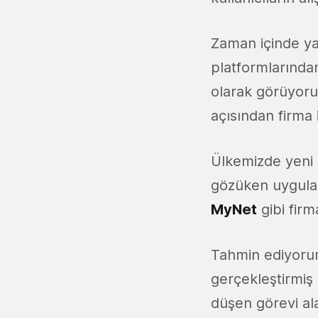
Zaman içinde ya
platformlarında
olarak görüyorum
açısından firma
Ülkemizde yeni n
gözüken uygulam
MyNet
gibi fir
Tahmin ediyoru
gerçekleştirmiş 
düşen görevi al