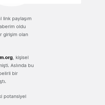
l link paylaşım
haberim oldu
r girişim olan
m.org
, kişisel
şti. Aslında bu
lirli bir
tı.
i potansiyel