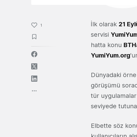
İlk olarak
21 Ey
1
servisi
YumiYum
hatta konu
BTH
YumiYum.org
'u
Dünyadaki örne
görüşümü soraca
tür uygulamaları 
seviyede tutun
Elbette söz kon
kullanıcıların alış