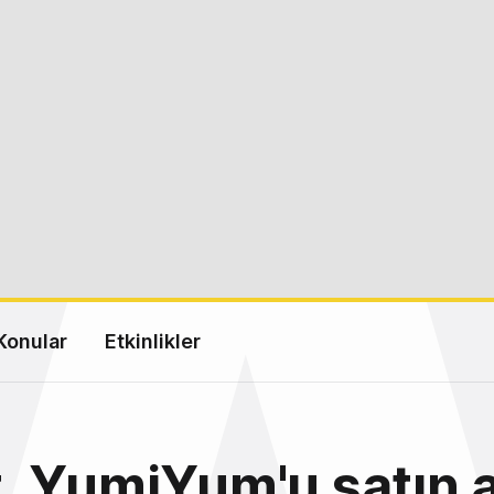
Konular
Etkinlikler
 YumiYum'u satın a