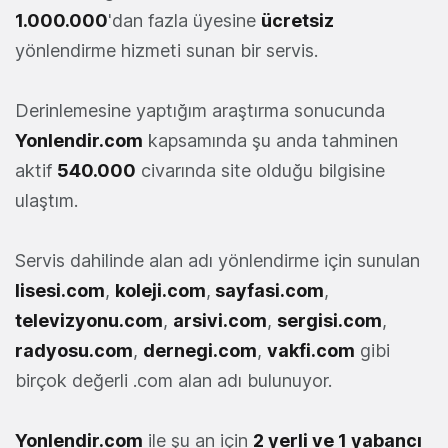
1.000.000
'dan fazla üyesine
ücretsiz
yönlendirme hizmeti sunan bir servis.
Derinlemesine yaptığım araştırma sonucunda
Yonlendir.com
kapsamında şu anda tahminen
aktif
540.000
civarında site olduğu bilgisine
ulaştım.
Servis dahilinde alan adı yönlendirme için sunulan
lisesi.com
,
koleji.com
,
sayfasi.com
,
televizyonu.com
,
arsivi.com
,
sergisi.com
,
radyosu.com
,
dernegi.com
,
vakfi.com
gibi
birçok değerli .com alan adı bulunuyor.
Yonlendir.com
ile şu an için
2 yerli ve 1 yabancı