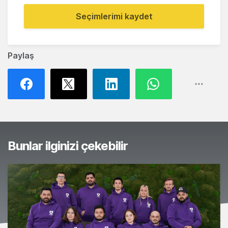
Seçimlerimi kaydet
Paylaş
Bunlar ilginizi çekebilir