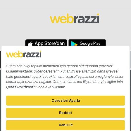
Hakkında
Yazarlar
Katkıda Bulun
Reklam
Girişiminizi Tanıtın
İletişim
Çerez Tercihleri
Gizlilik Politikası