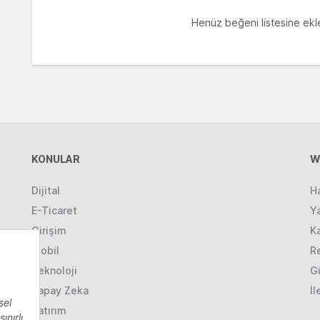
Henüz beğeni listesine ekle
KONULAR
W
Dijital
H
E-Ticaret
Ya
Girişim
K
Mobil
R
Teknoloji
Gi
Yapay Zeka
İl
Yatırım