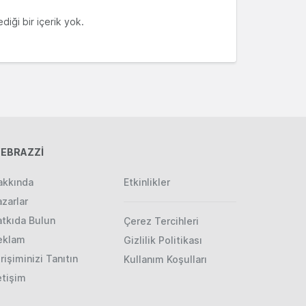
diği bir içerik yok.
EBRAZZİ
akkında
Etkinlikler
zarlar
atkıda Bulun
Çerez Tercihleri
eklam
Gizlilik Politikası
rişiminizi Tanıtın
Kullanım Koşulları
etişim