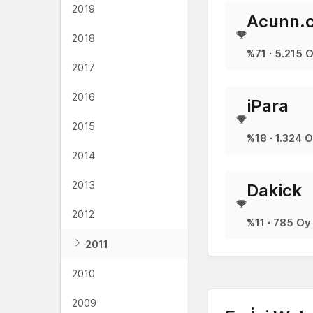
2019
Acunn.
2018
%71 ∙ 5.215 
2017
2016
iPara
2015
%18 ∙ 1.324 
2014
2013
Dakick
2012
%11 ∙ 785 Oy
2011
2010
2009