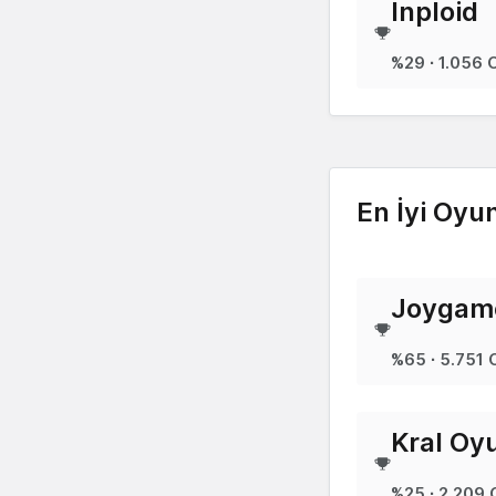
Inploid
%29 ∙ 1.056 
En İyi Oyun
Joygam
%65 ∙ 5.751 
Kral Oy
%25 ∙ 2.209 