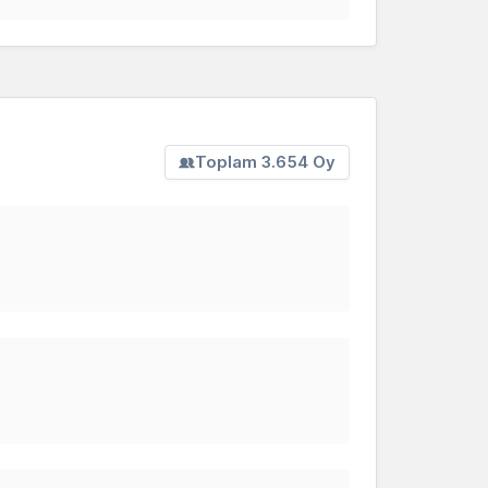
Toplam 3.654 Oy