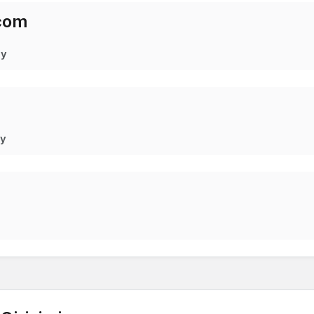
com
Oy
Oy