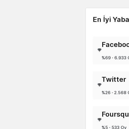
En İyi Yab
Facebo
%69 ∙ 6.933
Twitter
%26 ∙ 2.568
Foursqu
%5 ∙ 533 Oy