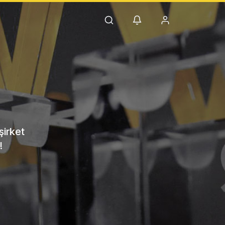
şirket
!