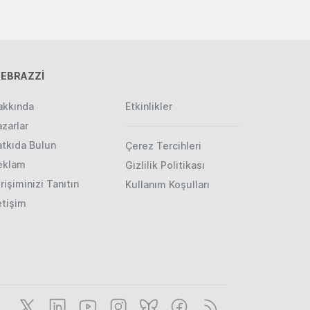
EBRAZZİ
akkında
Etkinlikler
zarlar
atkıda Bulun
Çerez Tercihleri
eklam
Gizlilik Politikası
rişiminizi Tanıtın
Kullanım Koşulları
etişim