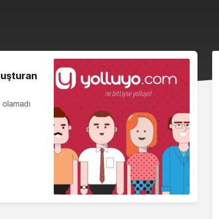
luşturan
lı olamadı