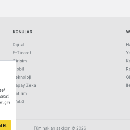
KONULAR
W
Dijital
H
E-Ticaret
Ya
Girişim
K
Mobil
R
Teknoloji
Gi
Yapay Zeka
İl
Yatırım
Web3
Tüm hakları saklıdır. © 2026