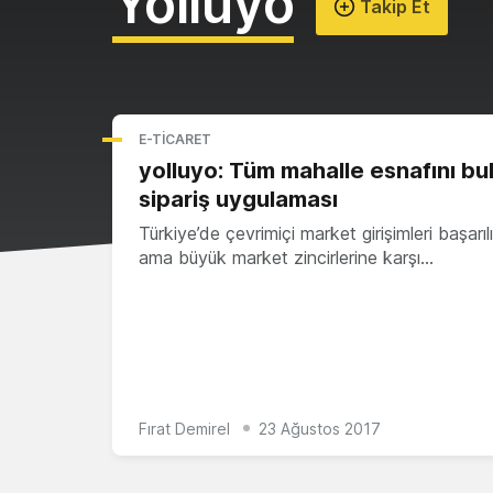
Yolluyo
Takip Et
E-TICARET
yolluyo: Tüm mahalle esnafını bu
sipariş uygulaması
Türkiye’de çevrimiçi market girişimleri başarı
ama büyük market zincirlerine karşı…
Fırat Demirel
23 Ağustos 2017