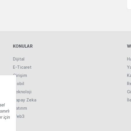
KONULAR
W
Dijital
H
E-Ticaret
Ya
Girişim
K
Mobil
R
Teknoloji
Gi
Yapay Zeka
İl
Yatırım
Web3