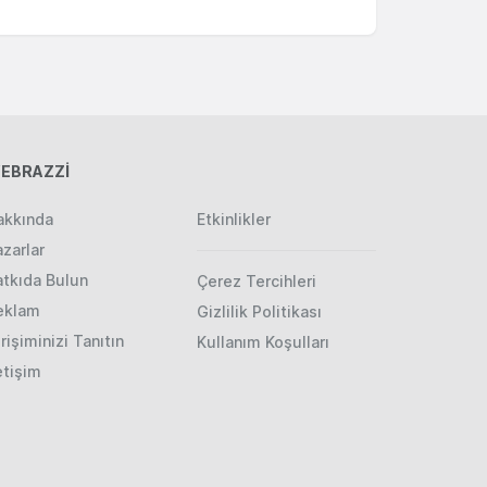
EBRAZZİ
akkında
Etkinlikler
zarlar
atkıda Bulun
Çerez Tercihleri
eklam
Gizlilik Politikası
rişiminizi Tanıtın
Kullanım Koşulları
etişim