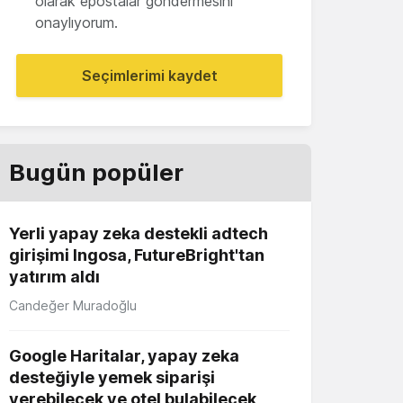
olarak epostalar göndermesini
onaylıyorum.
Seçimlerimi kaydet
Bugün popüler
Yerli yapay zeka destekli adtech
girişimi Ingosa, FutureBright'tan
yatırım aldı
Candeğer Muradoğlu
Google Haritalar, yapay zeka
desteğiyle yemek siparişi
verebilecek ve otel bulabilecek