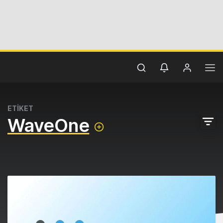
ETİKET
WaveOne