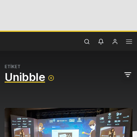
ETİKET
Unibble