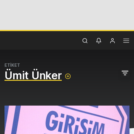
ETİKET
Ümit Ünker