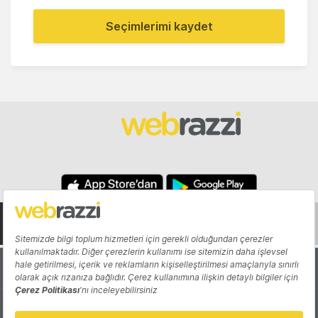
Seçimlerimi kaydet
Hakkında
Yazarlar
Katkıda Bulun
Reklam